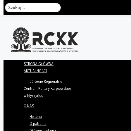
Szukaj
STRONA GŁÓWNA
AKTUALNOŚCI
50-lecie Regionalne
Centrum Kultury Kurpiowskiej
w Myszyńcu
O NAS
Historia
O patronie
Główne zadania