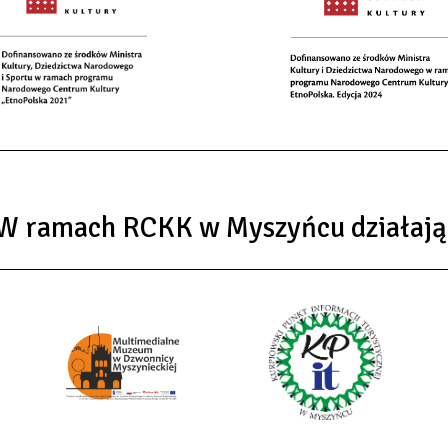
W ramach RCKK w Myszyńcu działają