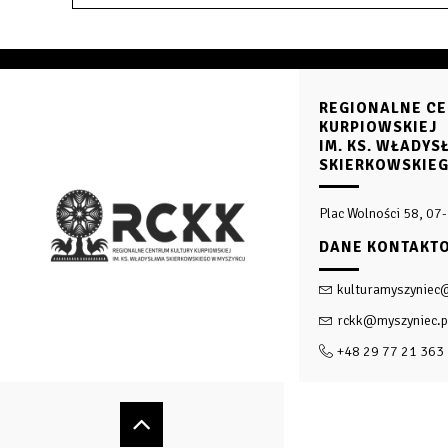
REGIONALNE CE
KURPIOWSKIEJ
IM. KS. WŁADY
SKIERKOWSKIE
Plac Wolności 58, 07
DANE KONTAKT
kulturamyszyniec
rckk@myszyniec.p
+48 29 77 21 363