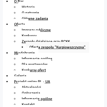
O Nas
Historia
O patronie
Główne zadania
Oferta
Imprezy cykliczne
Konkursy
Zespoły działające przy RCKK
Oferta zespołu "Kurpiowszczyzna"
Miodobranie
Informacje ogólne
Dla wystawców
Konkursy ofert
Galeria
Projekt unijny PL - UA
Aktualności
Ogłoszenia
Informacje ogólne
Kontakt