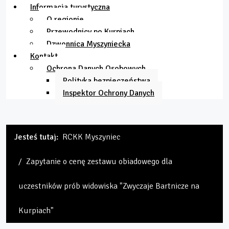
Informacja turystyczna
O regionie
Przewodnicy po Kurpiach
Dzwonnica Myszyniecka
Kontakt
Ochrona Danych Osobowych
Polityka bezpieczeństwa
Inspektor Ochrony Danych
Jesteś tutaj:
RCKK Myszyniec
Zapytanie o cenę zestawu obiadowego dla
uczestników prób widowiska "Zwyczaje Bartnicze na
Kurpiach"