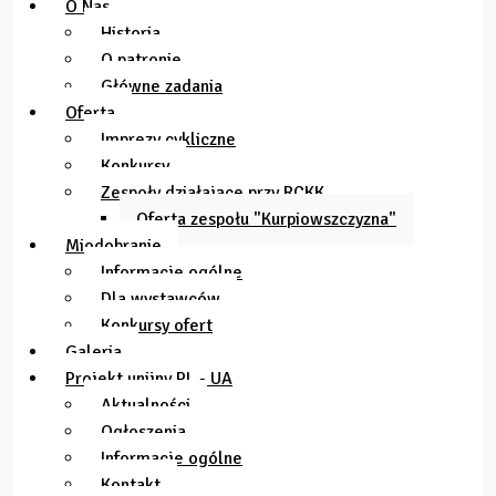
O Nas
Historia
O patronie
Główne zadania
Oferta
Imprezy cykliczne
Konkursy
Zespoły działające przy RCKK
Oferta zespołu "Kurpiowszczyzna"
Miodobranie
Informacje ogólne
Dla wystawców
Konkursy ofert
Galeria
Projekt unijny PL - UA
Aktualności
Ogłoszenia
Informacje ogólne
Kontakt