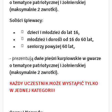
o tematyce patriotycznej i
ż
o
ł
nierskiej
(maksymalnie 2 zwrotki).
Soli
ś
ci
ś
piewacy
:
dzieci i młodzież do lat 16,
młodzież i dorośli od 16 do 60 lat,
seniorzy powyżej 60 lat,
- prezentują
dwie pie
ś
ni kurpiowskie w gwarze
o tematyce patriotycznej i
ż
o
ł
nierskiej
(maksymalnie 2 zwrotki)
.
KAŻDY UCZESTNIK MOŻE WYSTĄPIĆ TYLKO
W JEDNEJ KATEGORII!