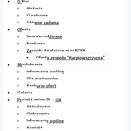
O Nas
Historia
O patronie
Główne zadania
Oferta
Imprezy cykliczne
Konkursy
Zespoły działające przy RCKK
Oferta zespołu "Kurpiowszczyzna"
Miodobranie
Informacje ogólne
Dla wystawców
Konkursy ofert
Galeria
Projekt unijny PL - UA
Aktualności
Ogłoszenia
Informacje ogólne
Kontakt