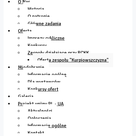
O Nas
Historia
O patronie
Główne zadania
Oferta
Imprezy cykliczne
Konkursy
Zespoły działające przy RCKK
Oferta zespołu "Kurpiowszczyzna"
Miodobranie
Informacje ogólne
Dla wystawców
Konkursy ofert
Galeria
Projekt unijny PL - UA
Aktualności
Ogłoszenia
Informacje ogólne
Kontakt