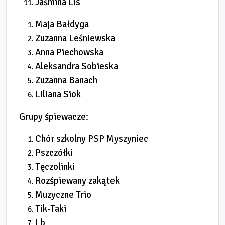
Jaśmina Lis
Maja Bałdyga
Zuzanna Leśniewska
Anna Piechowska
Aleksandra Sobieska
Zuzanna Banach
Liliana Siok
Grupy śpiewacze:
Chór szkolny PSP Myszyniec
Pszczółki
Tęczolinki
Rozśpiewany zakątek
Muzyczne Trio
Tik-Taki
I b