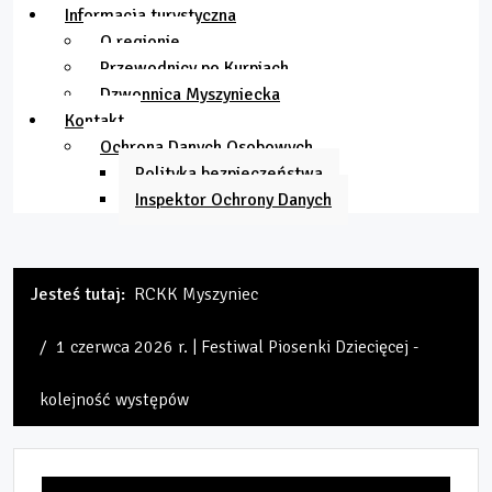
Informacja turystyczna
O regionie
Przewodnicy po Kurpiach
Dzwonnica Myszyniecka
Kontakt
Ochrona Danych Osobowych
Polityka bezpieczeństwa
Inspektor Ochrony Danych
Jesteś tutaj:
RCKK Myszyniec
1 czerwca 2026 r. | Festiwal Piosenki Dziecięcej -
kolejność występów