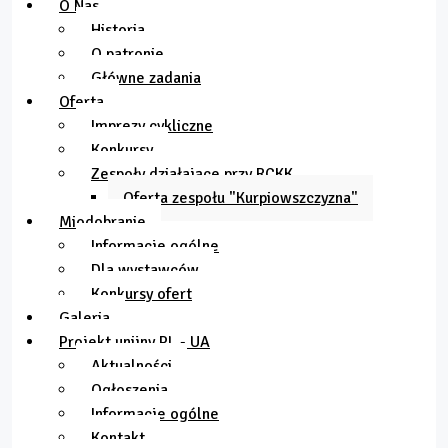
O Nas
Historia
O patronie
Główne zadania
Oferta
Imprezy cykliczne
Konkursy
Zespoły działające przy RCKK
Oferta zespołu "Kurpiowszczyzna"
Miodobranie
Informacje ogólne
Dla wystawców
Konkursy ofert
Galeria
Projekt unijny PL - UA
Aktualności
Ogłoszenia
Informacje ogólne
Kontakt