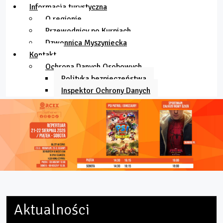
Informacja turystyczna
O regionie
Przewodnicy po Kurpiach
Dzwonnica Myszyniecka
Kontakt
Ochrona Danych Osobowych
Polityka bezpieczeństwa
Inspektor Ochrony Danych
Aktualności