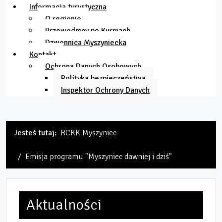
Informacja turystyczna
O regionie
Przewodnicy po Kurpiach
Dzwonnica Myszyniecka
Kontakt
Ochrona Danych Osobowych
Polityka bezpieczeństwa
Inspektor Ochrony Danych
Jesteś tutaj:
RCKK Myszyniec
Emisja programu "Myszyniec dawniej i dziś"
Aktualności