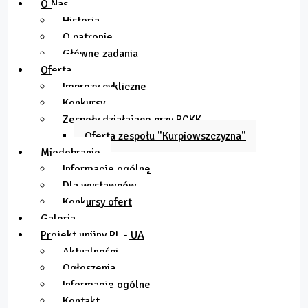
O Nas
Historia
O patronie
Główne zadania
Oferta
Imprezy cykliczne
Konkursy
Zespoły działające przy RCKK
Oferta zespołu "Kurpiowszczyzna"
Miodobranie
Informacje ogólne
Dla wystawców
Konkursy ofert
Galeria
Projekt unijny PL - UA
Aktualności
Ogłoszenia
Informacje ogólne
Kontakt