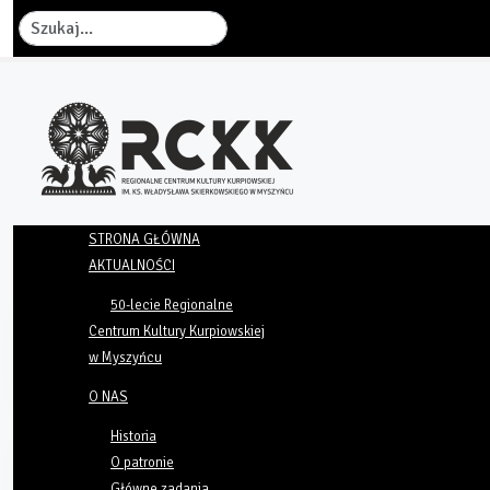
Szukaj
STRONA GŁÓWNA
AKTUALNOŚCI
50-lecie Regionalne
Centrum Kultury Kurpiowskiej
w Myszyńcu
O NAS
Historia
O patronie
Główne zadania