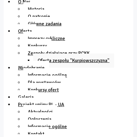
O Nas
Historia
O patronie
Główne zadania
Oferta
Imprezy cykliczne
Konkursy
Zespoły działające przy RCKK
Oferta zespołu "Kurpiowszczyzna"
Miodobranie
Informacje ogólne
Dla wystawców
Konkursy ofert
Galeria
Projekt unijny PL - UA
Aktualności
Ogłoszenia
Informacje ogólne
Kontakt