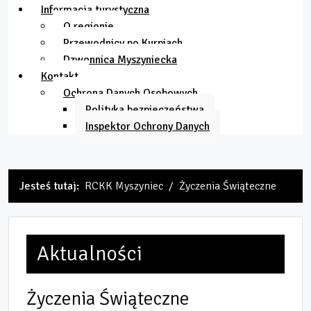
Informacja turystyczna
O regionie
Przewodnicy po Kurpiach
Dzwonnica Myszyniecka
Kontakt
Ochrona Danych Osobowych
Polityka bezpieczeństwa
Inspektor Ochrony Danych
Jesteś tutaj:
RCKK Myszyniec
Życzenia Świąteczne
Aktualności
Życzenia Świąteczne