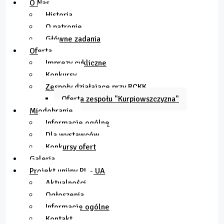
O Nas
Historia
O patronie
Główne zadania
Oferta
Imprezy cykliczne
Konkursy
Zespoły działające przy RCKK
Oferta zespołu "Kurpiowszczyzna"
Miodobranie
Informacje ogólne
Dla wystawców
Konkursy ofert
Galeria
Projekt unijny PL - UA
Aktualności
Ogłoszenia
Informacje ogólne
Kontakt