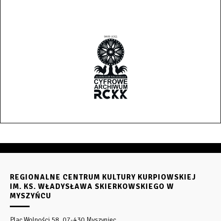
REGIONALNE CENTRUM KULTURY KURPIOWSKIEJ
IM. KS. WŁADYSŁAWA SKIERKOWSKIEGO W
MYSZYŃCU
Plac Wolności 58, 07-430 Myszyniec