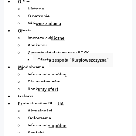
O Nas
Historia
O patronie
Główne zadania
Oferta
Imprezy cykliczne
Konkursy
Zespoły działające przy RCKK
Oferta zespołu "Kurpiowszczyzna"
Miodobranie
Informacje ogólne
Dla wystawców
Konkursy ofert
Galeria
Projekt unijny PL - UA
Aktualności
Ogłoszenia
Informacje ogólne
Kontakt