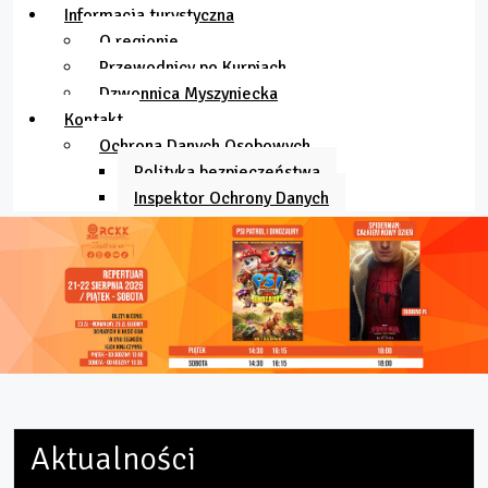
Informacja turystyczna
O regionie
Przewodnicy po Kurpiach
Dzwonnica Myszyniecka
Kontakt
Ochrona Danych Osobowych
Polityka bezpieczeństwa
Inspektor Ochrony Danych
Aktualności